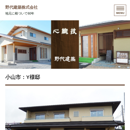
野代建築株式会社
地元に根づいて60年
HOME
コンセプト
施工事例
会社概要
お問い合わせ
小山市：Y様邸