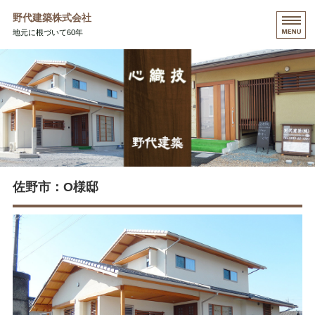
野代建築株式会社
地元に根づいて60年
HOME
コンセプト
施工事例
会社概要
お問い合わせ
佐野市：O様邸